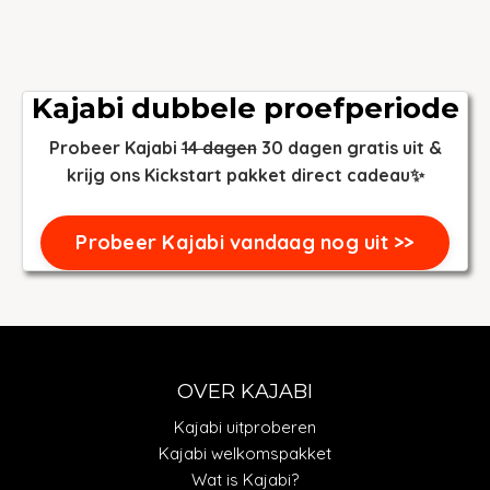
Kajabi dubbele proefperiode
Probeer Kajabi
14 dagen
30 dagen gratis uit &
krijg ons Kickstart pakket direct cadeau✨
Probeer Kajabi vandaag nog uit >>
OVER KAJABI
Kajabi uitproberen
Kajabi welkomspakket
Wat is Kajabi?