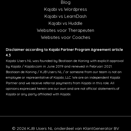
Blog
Kajabi vs Wordpress
Kajabi vs LearnDash
Kajabi vs Huddle
Websites voor Therapeuten
Websites voor Coaches
Disclaimer according to Kajabi Partner Program Agreement article
4.3
Kajabi Users NL was founded by Bastiaan de Koning with explicit approval
by Kajabi / Kajabi.com in June 2019 and renewed in Februari 2021.
Bastiaan de Koning / KJB Users NL / or someone from our team is not an
employee or representative of Kajabi, LLC. We are an independent Kajabi
Partner and we receive referral payments from Kajabi in this role. All
opinions expressed herein are our own and are not official statements of
Kajabi or any party affiliated with Kajabi.
© 2026 KJB Users NL onderdeel van KlantGenerator BV