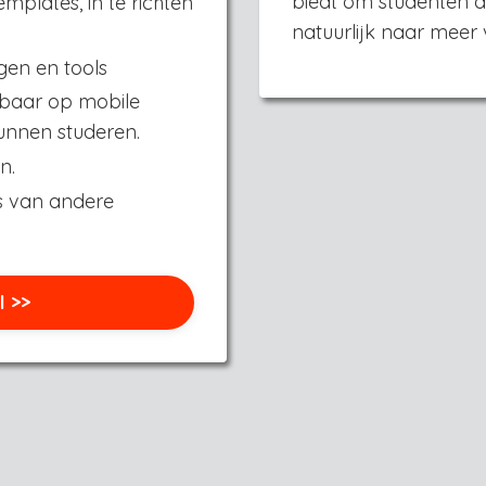
biedt om studenten ac
mplates, in te richten
natuurlijk naar meer 
gen en tools
baar op mobile
unnen studeren.
n.
s van andere
 >>