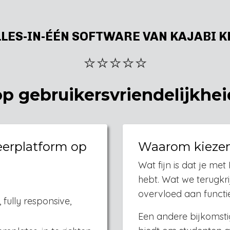
LLES-IN-ÉÉN SOFTWARE VAN KAJABI K
⭐️⭐️⭐️⭐️⭐️
op gebruikersvriendelijkhei
eerplatform op
Waarom kiezen 
Wat fijn is dat je me
hebt. Wat we terugkri
overvloed aan functi
fully responsive,
Een andere bijkomstig