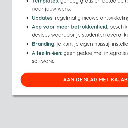
Tem
plates
:
genoeg gratis en betaalde te
naar jouw wens.
Upd
ates
:
regelmatig nieuwe ontwikkelin
App voor meer betrokkenheid
:
beschik
devices waardoor je studenten overal k
Branding
:
je kunt je eigen huisstijl instelle
Alles-in-één
:
geen gedoe met integratie
software.
AAN DE SLAG MET KAJABI