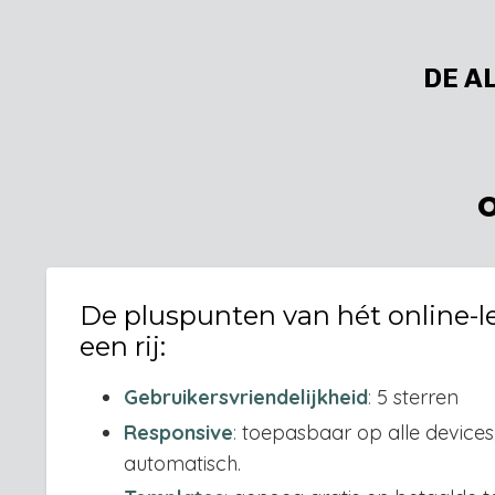
DE A
De pluspunten van hét online-l
een rij:
Gebruikersvriendelijk
heid
:
5 sterren
Respo
nsive
:
toepasbaar op alle devices, 
automatisch.