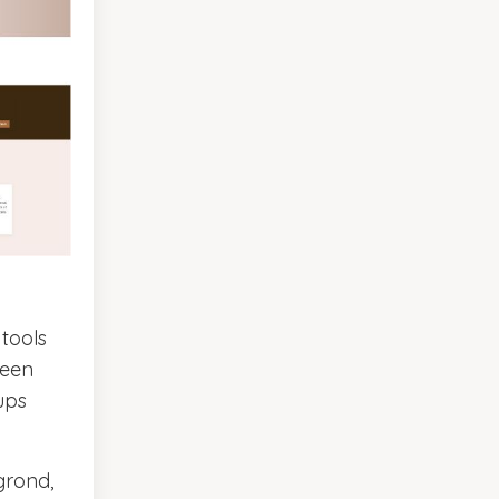
tools
 een
ups
grond,