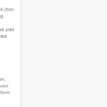
k (foto
ig
het past
dise
en,
 voor
atform