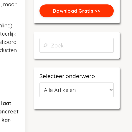
d, maar
Download Gratis >>
nline)
uurlijk
gehoord
oducten
Selecteer onderwerp
 laat
oncreet
t kan