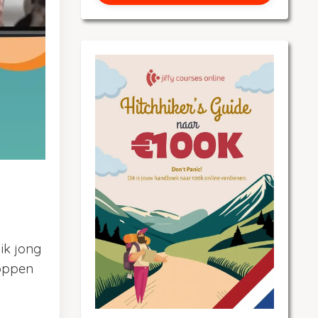
ik jong
poppen