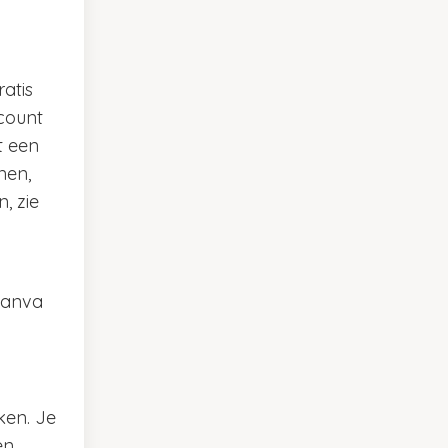
atis
ccount
t een
nen,
, zie
Canva
ken. Je
en