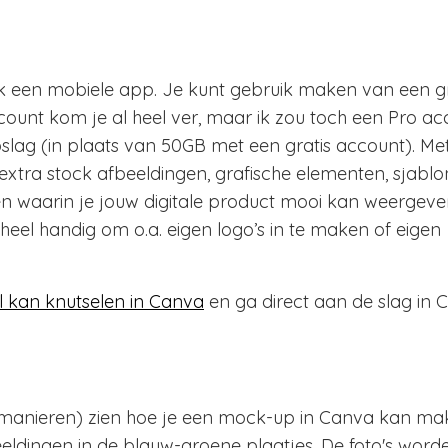
k een mobiele app. Je kunt gebruik maken van een gr
count kom je al heel ver, maar ik zou toch een Pro a
lag (in plaats van 50GB met een gratis account). Me
extra stock afbeeldingen, grafische elementen, sjablo
den waarin je jouw digitale product mooi kan weergeven
eel handig om o.a. eigen logo’s in te maken of eigen
al kan knutselen in Canva
en ga direct aan de slag in 
 manieren) zien hoe je een mock-up in Canva kan ma
eldingen in de blauw-groene plaatjes. De foto's word