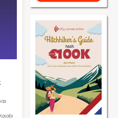
t
was
 Kajabi