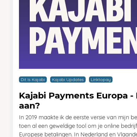
Dit Is Kajabi
Kajabi Updates
Linktopay
Kajabi Payments Europa - 
aan?
In 2019 maakte ik de eerste versie van mijn be
toen al een geweldige tool om je online bedrij
Europese betalingen. In Nederland en Vlaand