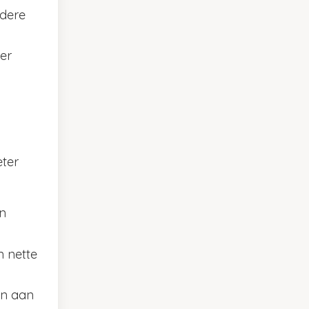
rdere
per
eter
en
n nette
en aan