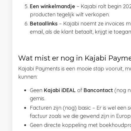
Een winkelmandje
– Kajabi rolt begin 20
producten tegelijk wilt verkopen.
Betaallinks
– Kajabi noemt ze invoices ma
email, als de klant betaalt, krijgt ie toe
Wat mist er nog in Kajabi Paym
Kajabi Payments is een mooie stap vooruit, ma
kunnen:
Geen
Kajabi iDEAL
of
Bancontact
(nog ni
gemis.
Facturen zijn (nog) basic – Er is wel een s
factuur zoals we die gewend zijn in Europ
Geen directe koppeling met boekhoudpr