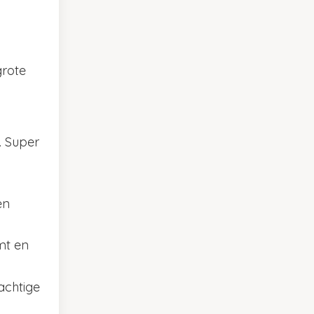
grote
. Super
en
mt en
achtige