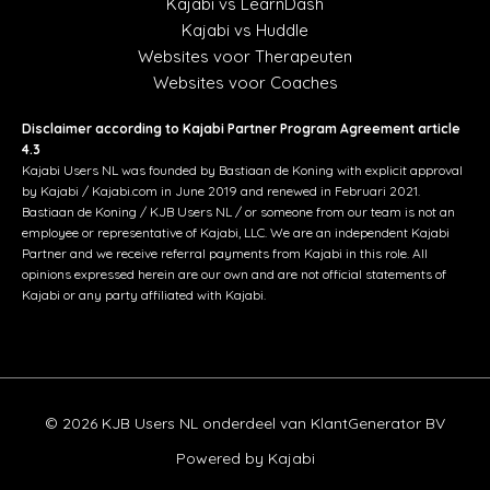
Kajabi vs LearnDash
Kajabi vs Huddle
Websites voor Therapeuten
Websites voor Coaches
Disclaimer according to Kajabi Partner Program Agreement article
4.3
Kajabi Users NL was founded by Bastiaan de Koning with explicit approval
by Kajabi / Kajabi.com in June 2019 and renewed in Februari 2021.
Bastiaan de Koning / KJB Users NL / or someone from our team is not an
employee or representative of Kajabi, LLC. We are an independent Kajabi
Partner and we receive referral payments from Kajabi in this role. All
opinions expressed herein are our own and are not official statements of
Kajabi or any party affiliated with Kajabi.
© 2026 KJB Users NL onderdeel van KlantGenerator BV
Powered by Kajabi